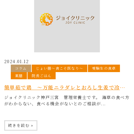
2024.01.12
コラム
じょい膳〜食こそ医なり〜
受験生の食卓
薬膳
院長ごはん
簡単茹で鶏 ～万能ニラダレとおろし生姜で冷え知らず＆海草でヘルシー！～
ジョイクリニック神戸三宮 管理栄養士です。 海草の食べ方
がわからない、食べる機会がないとのご相談が...
続きを読む »