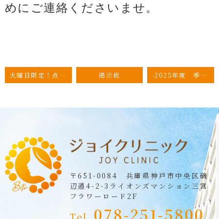
めにご連絡くださいませ。
火曜日限定！点滴特別メニュー💉
掲示板
-2025年度 季節性インフルエンザ予防接種は終了致しました-
〒651-0084 兵庫県神戸市中央区磯
辺通4-2-3
ライオンズマンション三宮
フラワーロード2F
078-251-5800
Tel.