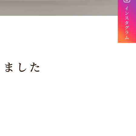
イ
ン
ス
タ
グ
ラ
ム
しました