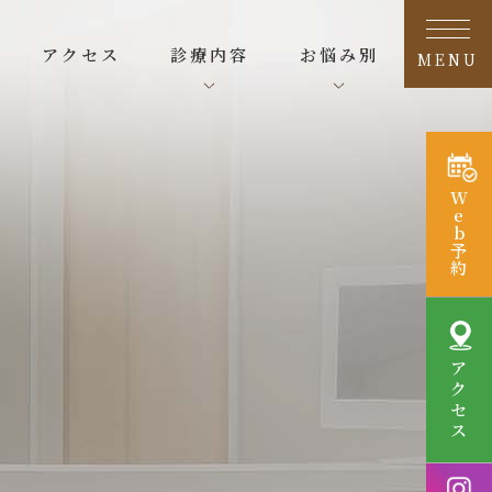
アクセス
診療内容
お悩み別
MENU
W
e
b
予
約
ア
ク
セ
ス