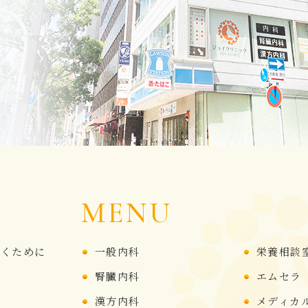
MENU
頂くために
一般内科
栄養相談
腎臓内科
エムセラ
せ
漢方内科
メディカ