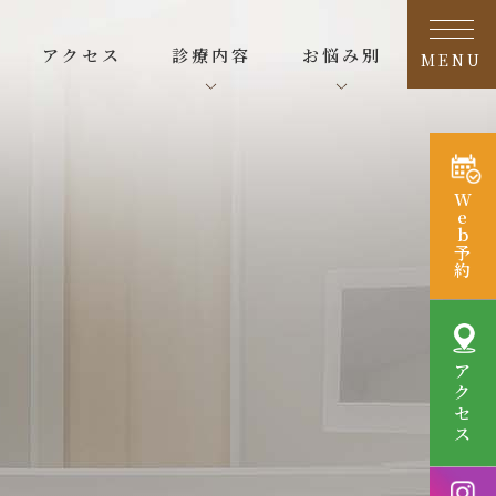
アクセス
診療内容
お悩み別
MENU
W
e
b
予
約
ア
ク
セ
ス