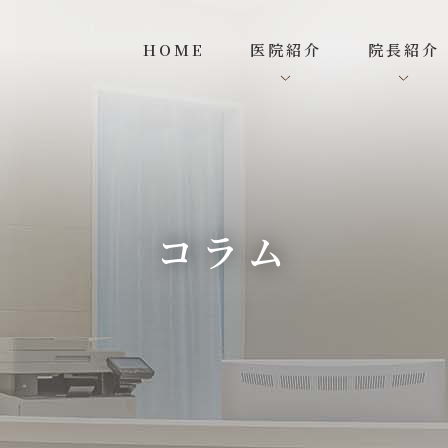
HOME
医院紹介
院長紹介
コラム