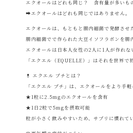
エクオールはどれも同じ？ 含有量が多いも
➡エクオールはどれも同じではありません。
エクオールは、もともと腸内細菌で発酵させ
腸内細菌でで作られた大豆イソフラボンを腸
エクオールは日本人女性の2人に1人が作れな
「エクエル（EQUELLE）」はそれを世界
💊 エクエル プチとは？
「エクエル プチ」は、エクオールをより手
★1粒に2.5mgのエクオールを含有
★1日2粒で5mgを摂取可能
粒が小さく飲みやすいため、サプリに慣れて