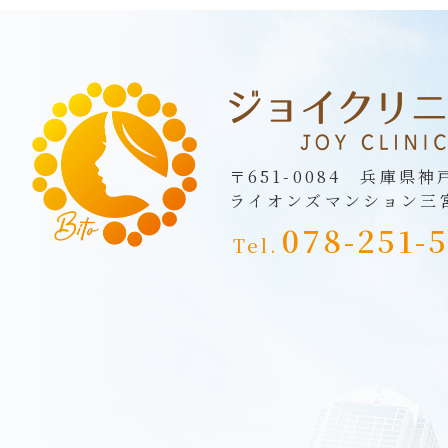
〒651-0084 兵庫県神
ライオンズマンション三
078-251-
Tel.