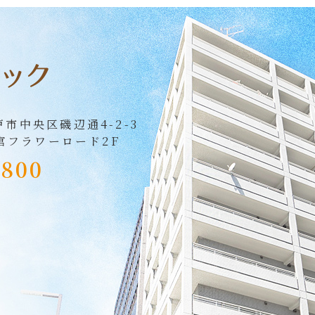
戸市中央区磯辺通4-2-3
宮フラワーロード2F
5800