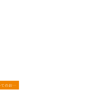
夏季休診についてのお知らせ