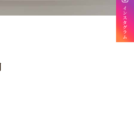
イ
ン
ス
タ
グ
ラ
ム
内