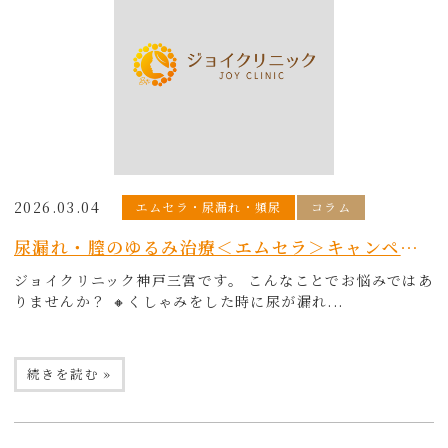
2026.03.04
エムセラ・尿漏れ・頻尿
コラム
尿漏れ・膣のゆるみ治療＜エムセラ＞キャンペーン中！
ジョイクリニック神戸三宮です。 こんなことでお悩みではあ
りませんか？ 🔸くしゃみをした時に尿が漏れ...
続きを読む »