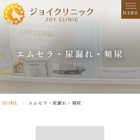
MENU
エムセラ・尿漏れ・頻尿
HOME
>
エムセラ・尿漏れ・頻尿